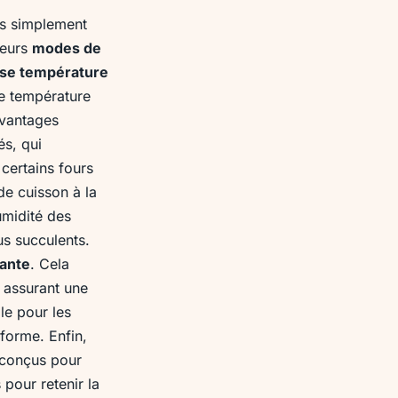
us simplement
ieurs
modes de
sse température
de température
avantages
és, qui
certains fours
de cuisson à la
umidité des
us succulents.
nante
. Cela
, assurant une
le pour les
forme. Enfin,
 conçus pour
 pour retenir la