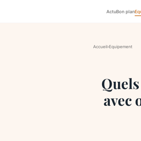
Actu
Bon plan
Eq
Accueil
›
Equipement
Quels 
avec 