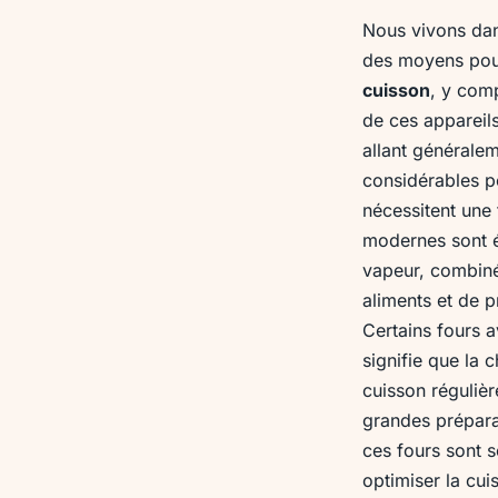
Nous vivons dan
des moyens pour
cuisson
, y comp
de ces appareil
allant générale
considérables po
nécessitent une
modernes sont 
vapeur, combiné
aliments et de p
Certains fours 
signifie que la 
cuisson régulièr
grandes prépara
ces fours sont
optimiser la cui