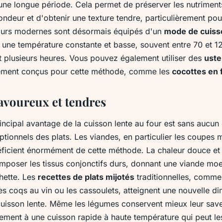
ne longue période. Cela permet de préserver les nutriments,
ndeur et d'obtenir une texture tendre, particulièrement pou
urs modernes sont désormais équipés d'un
mode de cuiss
t une température constante et basse, souvent entre 70 et 1
t plusieurs heures. Vous pouvez également utiliser des
uste
ement conçus pour cette méthode, comme les
cocottes en 
savoureux et tendres
incipal avantage de la cuisson lente au four est sans aucun 
ptionnels des plats. Les viandes, en particulier les coupes 
éficient énormément de cette méthode. La chaleur douce et
poser les tissus conjonctifs durs, donnant une viande moe
chette. Les
recettes de plats mijotés
traditionnelles, comme
es coqs au vin ou les cassoulets, atteignent une nouvelle d
cuisson lente. Même les légumes conservent mieux leur save
rement à une cuisson rapide à haute température qui peut le