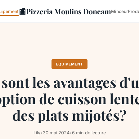
📰
Pizzeria Moulins Doncam
uipement
Minceur
Produ
EQUIPEMENT
sont les avantages d'
option de cuisson lent
des plats mijotés?
Lily
•
30 mai 2024
•
6 min de lecture