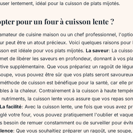
ffuser lentement, idéal pour la cuisson de plats mijotés.
pter pour un four à cuisson lente ?
 amateur de cuisine maison ou un chef professionnel, l'opti
ur peut être un atout précieux. Voici quelques raisons pour 
son est idéale pour vos plats mijotés.
La saveur
: La cuiss
met de libérer les saveurs en profondeur, donnant à vos pl
tive supplémentaire. Que vous prépariez un ragoût de lég
soupe, vous pouvez être sûr que vos plats seront savoureux
 méthode de cuisson est bénéfique pour la santé, car elle p
bles à la chaleur. Contrairement à la cuisson à haute tempér
s nutriments, la cuisson lente vous assure que vos repas sont 
La facilité
: Avec la cuisson lente, une fois que vous avez p
églé votre four, vous pouvez pratiquement l'oublier et vaqu
s besoin de remuer constamment ou de surveiller pour évit
alence
: Que vous souhaitiez préparer un ragoût, une soupe,