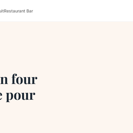
it
Restaurant Bar
un four
e pour