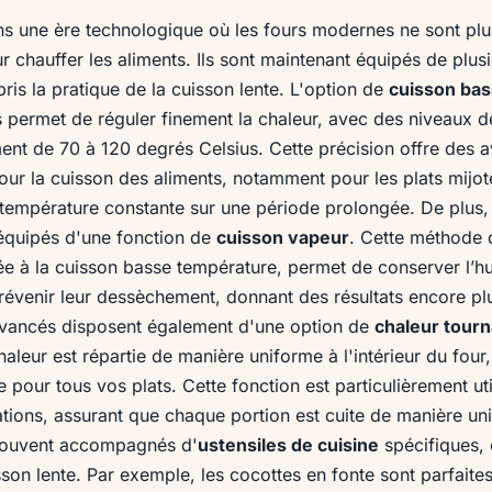
s une ère technologique où les fours modernes ne sont pl
 chauffer les aliments. Ils sont maintenant équipés de plus
ris la pratique de la cuisson lente. L'option de
cuisson ba
s permet de réguler finement la chaleur, avec des niveaux 
ment de 70 à 120 degrés Celsius. Cette précision offre des 
ur la cuisson des aliments, notamment pour les plats mijot
 température constante sur une période prolongée. De plus, 
équipés d'une fonction de
cuisson vapeur
. Cette méthode 
e à la cuisson basse température, permet de conserver l’h
révenir leur dessèchement, donnant des résultats encore pl
avancés disposent également d'une option de
chaleur tour
chaleur est répartie de manière uniforme à l'intérieur du four
e pour tous vos plats. Cette fonction est particulièrement uti
tions, assurant que chaque portion est cuite de manière uni
 souvent accompagnés d'
ustensiles de cuisine
spécifiques,
sson lente. Par exemple, les cocottes en fonte sont parfaites