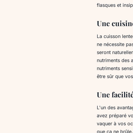
flasques et insi
Une cuisine
La cuisson lent
ne nécessite pas
seront naturell
nutriments des a
nutriments sensi
être sûr que vo
Une facilit
L'un des avantag
avez préparé v
vaquer à vos oc
que ça ne brûle.