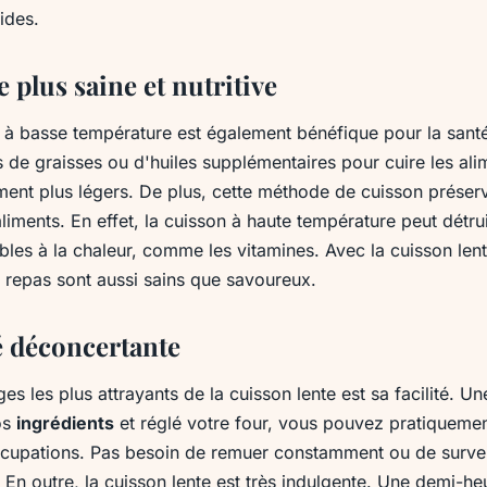
pides.
 plus saine et nutritive
e à basse température est également bénéfique pour la san
 de graisses ou d'huiles supplémentaires pour cuire les ali
ement plus légers. De plus, cette méthode de cuisson préser
liments. En effet, la cuisson à haute température peut détrui
bles à la chaleur, comme les vitamines. Avec la cuisson le
s repas sont aussi sains que savoureux.
é déconcertante
es les plus attrayants de la cuisson lente est sa facilité. U
os
ingrédients
et réglé votre four, vous pouvez pratiquement
cupations. Pas besoin de remuer constamment ou de surveil
 En outre, la cuisson lente est très indulgente. Une demi-he