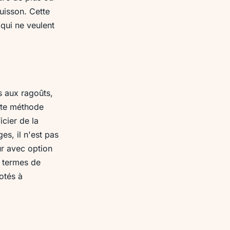
uisson. Cette
 qui ne veulent
s aux ragoûts,
ette méthode
cier de la
es, il n'est pas
ur avec option
n termes de
otés à