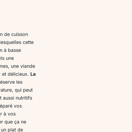
on de cuisson
lesquelles cette
on à basse
ats une
umes, une viande
 et délicieux.
La
réserve les
ature, qui peut
aussi nutritifs
réparé vos
er à vos
er que ça ne
 un plat de