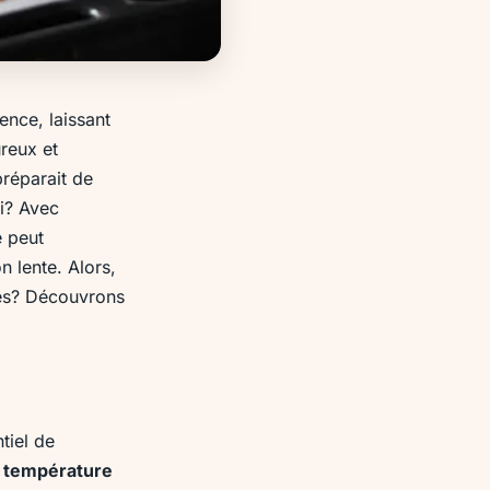
ence, laissant
reux et
préparait de
di? Avec
e peut
 lente. Alors,
tés? Découvrons
tiel de
e
température