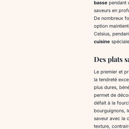
basse
pendant u
saveurs en profo
De nombreux fo
option maintien
Celsius, pendan
cuisine
spécial
Des plats 
Le premier et pr
la tendreté exce
plus dures, bén
permet de décom
défait à la four
bourguignons, l
saveur avec la 
texture, contrai