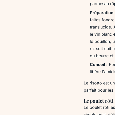
parmesan râp
Préparation
faites fondre
translucide. 
le vin blanc
le bouillon,
riz soit cuit
du beurre et
Conseil
: Pou
libère l'amid
Le risotto est un
parfait pour les
Le poulet rôti
Le poulet rôti es
simple mais déli