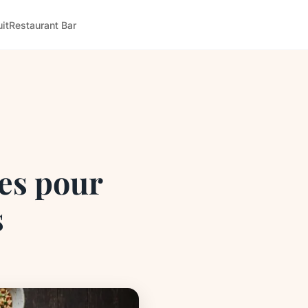
it
Restaurant Bar
les pour
s