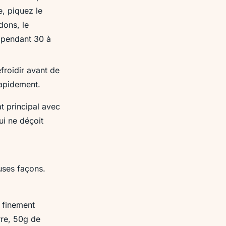
e, piquez le
dons, le
e pendant 30 à
froidir avant de
rapidement.
at principal avec
ui ne déçoit
uses façons.
n finement
re, 50g de