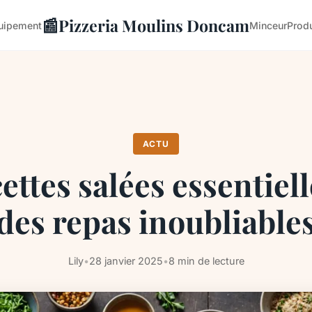
📰
Pizzeria Moulins Doncam
uipement
Minceur
Produ
ACTU
ettes salées essentiel
des repas inoubliable
Lily
•
28 janvier 2025
•
8 min de lecture