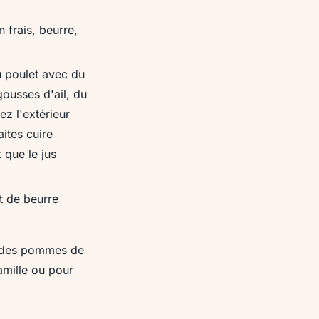
n frais, beurre,
u poulet avec du
gousses d'ail, du
z l'extérieur
aites cuire
 que le jus
t de beurre
s, des pommes de
amille ou pour