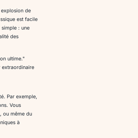
e explosion de
assique est facile
t simple : une
lité des
ion ultime."
 extraordinaire
ité. Par exemple,
çons. Vous
n, ou même du
uniques à