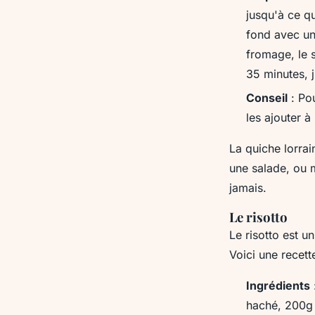
jusqu'à ce qu
fond avec une
fromage, le s
35 minutes, 
Conseil
: Pou
les ajouter 
La quiche lorrai
une salade, ou m
jamais.
Le risotto
Le risotto est u
Voici une recet
Ingrédients
haché, 200g 