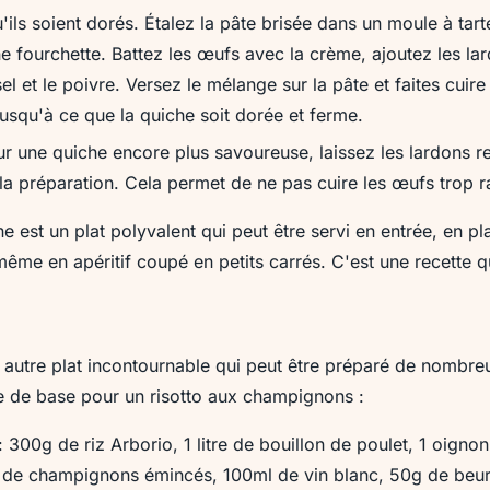
'ils soient dorés. Étalez la pâte brisée dans un moule à tart
 fourchette. Battez les œufs avec la crème, ajoutez les lar
el et le poivre. Versez le mélange sur la pâte et faites cuir
jusqu'à ce que la quiche soit dorée et ferme.
r une quiche encore plus savoureuse, laissez les lardons re
à la préparation. Cela permet de ne pas cuire les œufs trop 
ne est un plat polyvalent qui peut être servi en entrée, en pl
ême en apéritif coupé en petits carrés. C'est une recette q
n autre plat incontournable qui peut être préparé de nombre
te de base pour un risotto aux champignons :
: 300g de riz Arborio, 1 litre de bouillon de poulet, 1 oigno
de champignons émincés, 100ml de vin blanc, 50g de beur