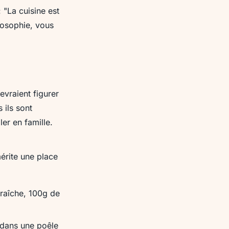
:
"La cuisine est
losophie, vous
vraient figurer
 ils sont
er en famille.
érite une place
raîche, 100g de
s dans une poêle