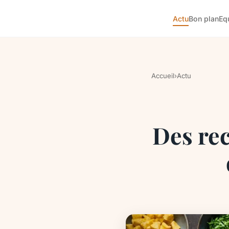
Actu
Bon plan
Eq
Accueil
›
Actu
Des rec