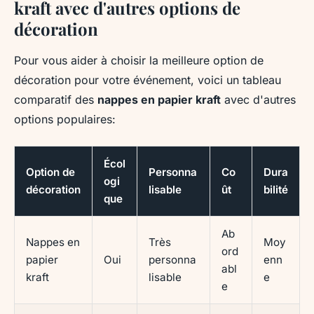
kraft avec d'autres options de
décoration
Pour vous aider à choisir la meilleure option de
décoration pour votre événement, voici un tableau
comparatif des
nappes en papier kraft
avec d'autres
options populaires:
Écol
Option de
Personna
Co
Dura
ogi
décoration
lisable
ût
bilité
que
Ab
Nappes en
Très
Moy
ord
papier
Oui
personna
enn
abl
kraft
lisable
e
e