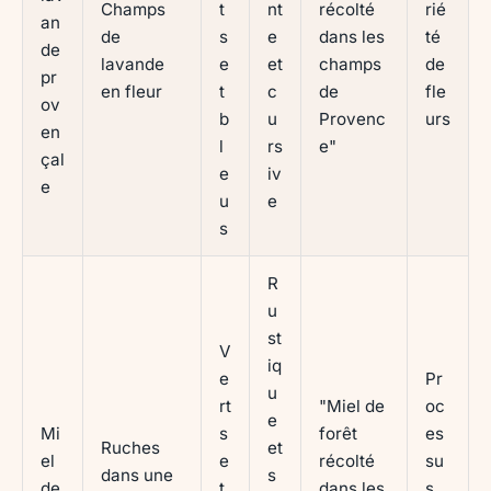
Champs
t
nt
récolté
rié
an
de
s
e
dans les
té
de
lavande
e
et
champs
de
pr
en fleur
t
c
de
fle
ov
b
u
Provenc
urs
en
l
rs
e"
çal
e
iv
e
u
e
s
R
u
st
V
iq
e
Pr
u
rt
"Miel de
oc
e
Mi
s
forêt
es
Ruches
et
el
e
récolté
su
dans une
s
de
t
dans les
s