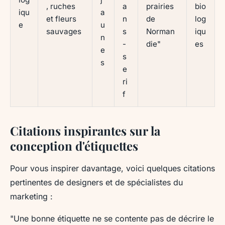
, ruches
a
prairies
bio
iqu
a
et fleurs
n
de
log
e
u
sauvages
s
Norman
iqu
n
-
die"
es
e
s
s
e
ri
f
Citations inspirantes sur la
conception d'étiquettes
Pour vous inspirer davantage, voici quelques citations
pertinentes de designers et de spécialistes du
marketing :
"Une bonne étiquette ne se contente pas de décrire le