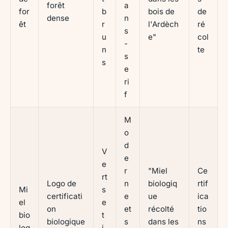
forêt
a
for
b
bois de
de
dense
n
êt
r
l'Ardèch
ré
s
u
e"
col
-
n
te
s
s
e
ri
f
M
o
d
V
e
e
r
"Miel
Ce
rt
Logo de
n
biologiq
rtif
Mi
s
certificati
e
ue
ica
el
e
on
et
récolté
tio
bio
t
biologique
s
dans les
ns
log
j